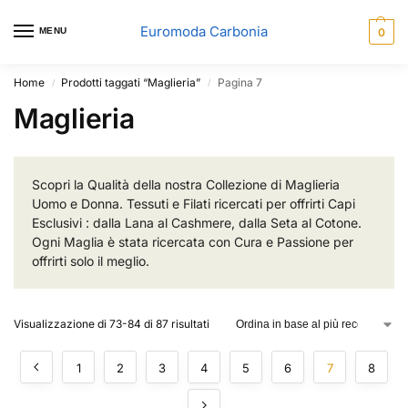
Euromoda Carbonia
MENU
0
Home
Prodotti taggati “Maglieria”
Pagina 7
/
/
Maglieria
Scopri la Qualità della nostra Collezione di Maglieria
Uomo e Donna. Tessuti e Filati ricercati per offrirti Capi
Esclusivi : dalla Lana al Cashmere, dalla Seta al Cotone.
Ogni Maglia è stata ricercata con Cura e Passione per
offrirti solo il meglio.
Visualizzazione di 73-84 di 87 risultati
1
2
3
4
5
6
7
8