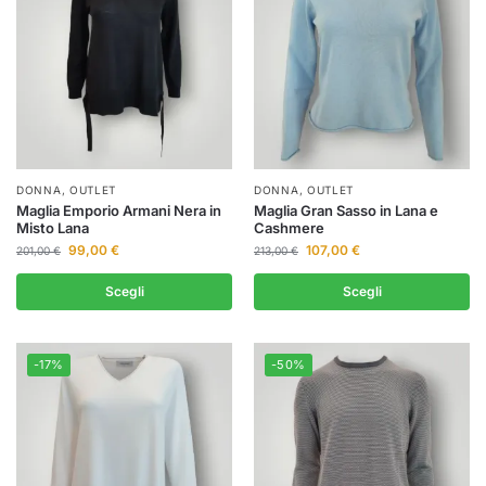
DONNA
,
OUTLET
DONNA
,
OUTLET
Maglia Emporio Armani Nera in
Maglia Gran Sasso in Lana e
Misto Lana
Cashmere
99,00
€
107,00
€
201,00
€
213,00
€
Scegli
Scegli
-17%
-50%