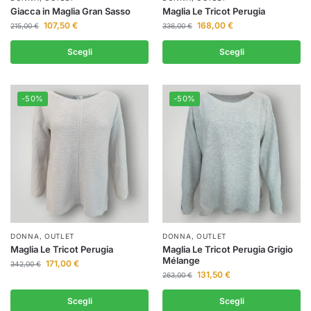
Giacca in Maglia Gran Sasso
Maglia Le Tricot Perugia
107,50
€
168,00
€
215,00
€
336,00
€
Scegli
Scegli
-50%
-50%
DONNA
,
OUTLET
DONNA
,
OUTLET
Maglia Le Tricot Perugia
Maglia Le Tricot Perugia Grigio
Mélange
171,00
€
342,00
€
131,50
€
263,00
€
Scegli
Scegli