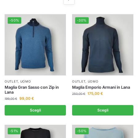
-50%
-30%
OUTLET
,
UOMO
OUTLET
,
UOMO
Maglia Gran Sasso con Zip in
Maglia Emporio Armani in Lana
Lana
175,00
€
250,00
€
99,00
€
199,00
€
Scegli
Scegli
-51%
-50%