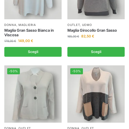
DONNA
,
MAGLIERIA
OUTLET
,
UOMO
Maglia Gran Sasso Bianca in
Maglia Girocollo Gran Sasso
Viscosa
82,50
€
165,00
€
149,00
€
179,00
€
Scegli
Scegli
-50%
-50%
DONNA
,
OUTLET
DONNA
,
OUTLET