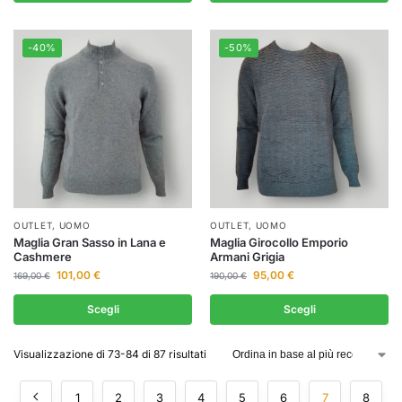
-40%
-50%
OUTLET
,
UOMO
OUTLET
,
UOMO
Maglia Gran Sasso in Lana e
Maglia Girocollo Emporio
Cashmere
Armani Grigia
101,00
€
95,00
€
169,00
€
190,00
€
Scegli
Scegli
Visualizzazione di 73-84 di 87 risultati
1
2
3
4
5
6
7
8