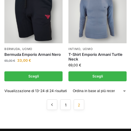
BERMUDA
,
UOMO
INTIMO
,
UOMO
Bermuda Emporio Armani Nero
T-Shirt Emporio Armani Turtle
Neck
33,00
€
65,00
€
69,00
€
Scegli
Scegli
Visualizzazione di 13-24 di 24 risultati
1
2