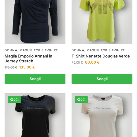
DONNA
,
MAGLIE TOP E T-SHIRT
DONNA
,
MAGLIE TOP E T-SHIRT
Maglia Emporio Armani in
T-Shirt Nenette Douglas Verde
Jersey Stretch
60,00
€
75,00
€
135,00
€
170,00
€
Scegli
Scegli
-20%
-20%