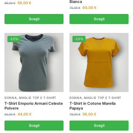
Bianca
59,00
€
89,00
€
60,00
€
75,00
€
Scegli
Scegli
-20%
-25%
DONNA
,
MAGLIE TOP E T-SHIRT
DONNA
,
MAGLIE TOP E T-SHIRT
T-Shirt Emporio Armani Celeste
T-Shirt in Cotone Marella
Polvere
Papaya
44,00
€
59,00
€
55,00
€
79,00
€
Scegli
Scegli