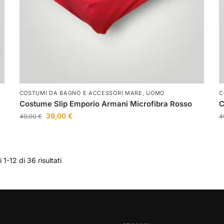
COSTUMI DA BAGNO E ACCESSORI MARE
,
UOMO
C
Costume Slip Emporio Armani Microfibra Rosso
C
39,00
€
49,00
€
4
 1-12 di 36 risultati