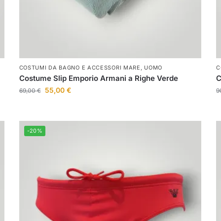
COSTUMI DA BAGNO E ACCESSORI MARE
,
UOMO
C
Costume Slip Emporio Armani a Righe Verde
C
55,00
€
69,00
€
9
-20%