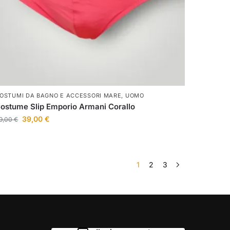
OSTUMI DA BAGNO E ACCESSORI MARE
,
UOMO
ostume Slip Emporio Armani Corallo
39,00
€
9,00
€
1
2
3