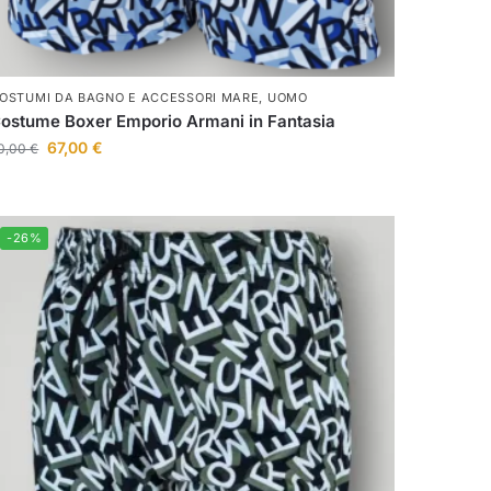
OSTUMI DA BAGNO E ACCESSORI MARE
,
UOMO
ostume Boxer Emporio Armani in Fantasia
67,00
€
0,00
€
-26%