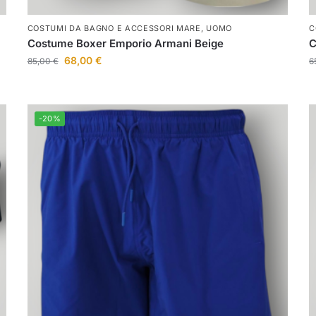
COSTUMI DA BAGNO E ACCESSORI MARE
,
UOMO
C
Costume Boxer Emporio Armani Beige
C
68,00
€
85,00
€
6
-20%