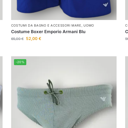
COSTUMI DA BAGNO E ACCESSORI MARE
,
UOMO
C
Costume Boxer Emporio Armani Blu
C
52,00
€
65,00
€
9
-20%