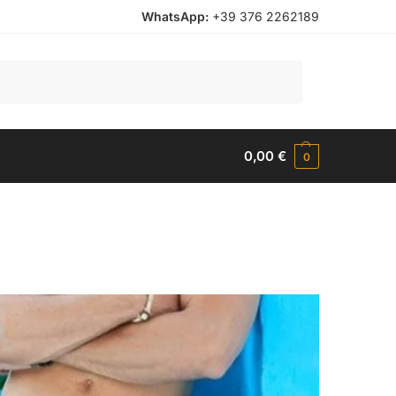
WhatsApp:
+39 376 2262189
Cerca
0,00
€
0