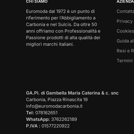
CHI SIAMO
AZIENDA
Euromoda dal 1972 è un punto di
Contatta
riferimento per l’Abbigliamento a
Privacy 
Carbonia e nel Sulcis. Da oltre 50
anni offriamo con Professionalità e
Cookies
Passione prodotti di alta qualità dei
Guida al
migliori marchi italiani.
Resi e 
Termini
I NOSTRI CONTATTI
GA.PI. di Gambella Maria Caterina & c. snc
Carbonia, Piazza Rinascita 19
info@euromodacarbonia.it
Tel:
078162651
WhatsApp:
3762262189
P.IVA :
01577220922