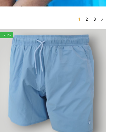
1
2
3
-20%