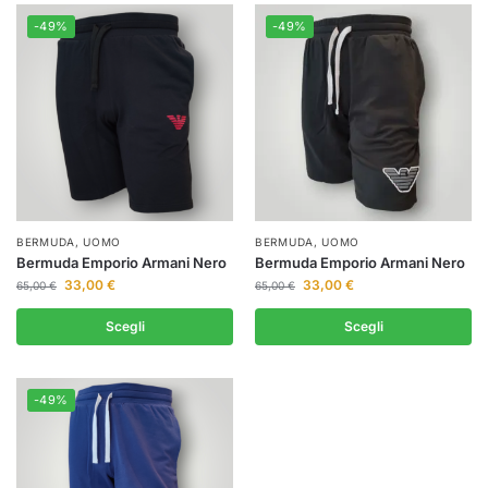
-49%
-49%
BERMUDA
,
UOMO
BERMUDA
,
UOMO
Bermuda Emporio Armani Nero
Bermuda Emporio Armani Nero
33,00
€
33,00
€
65,00
€
65,00
€
Scegli
Scegli
-49%