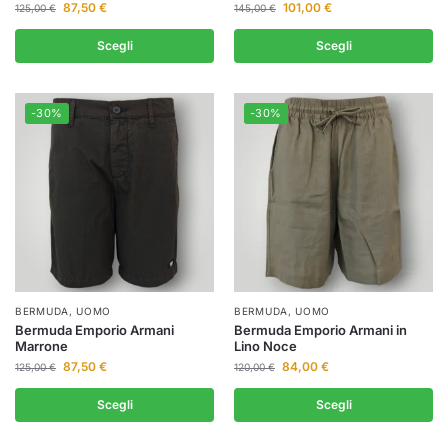
87,50
€
101,00
€
125,00
€
145,00
€
Scegli
Scegli
-30%
-30%
BERMUDA
,
UOMO
BERMUDA
,
UOMO
Bermuda Emporio Armani
Bermuda Emporio Armani in
Marrone
Lino Noce
87,50
€
84,00
€
125,00
€
120,00
€
Scegli
Scegli