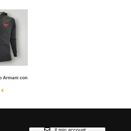
o Armani con
0
€
Il mio account