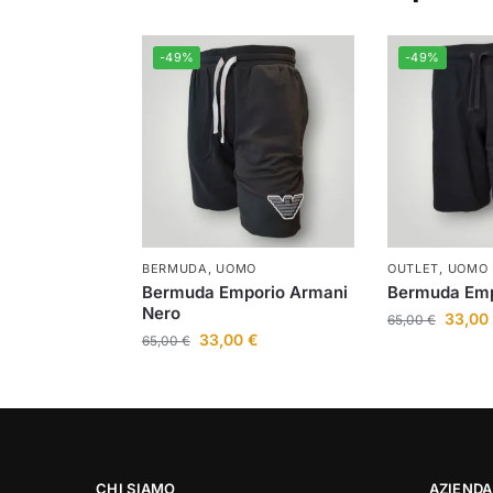
-49%
-49%
BERMUDA
,
UOMO
OUTLET
,
UOMO
Bermuda Emporio Armani
Bermuda Emp
Nero
33,00
65,00
€
33,00
€
65,00
€
CHI SIAMO
AZIENDA