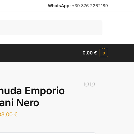
WhatsApp:
+39 376 2262189
Cerca
0,00
€
0
muda Emporio
ani Nero
33,00
€