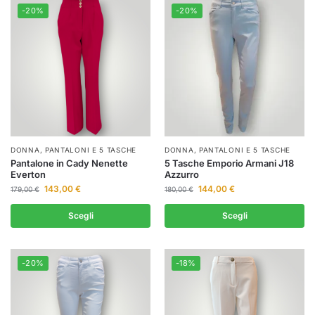
-20%
-20%
DONNA
,
PANTALONI E 5 TASCHE
DONNA
,
PANTALONI E 5 TASCHE
Pantalone in Cady Nenette
5 Tasche Emporio Armani J18
Everton
Azzurro
143,00
€
144,00
€
179,00
€
180,00
€
Scegli
Scegli
-20%
-18%