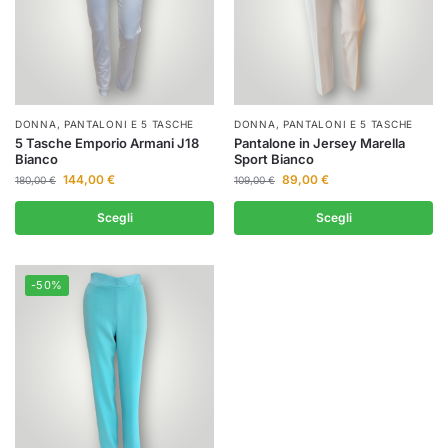
DONNA
,
PANTALONI E 5 TASCHE
DONNA
,
PANTALONI E 5 TASCHE
5 Tasche Emporio Armani J18
Pantalone in Jersey Marella
Bianco
Sport Bianco
144,00
€
89,00
€
180,00
€
109,00
€
Scegli
Scegli
-50%