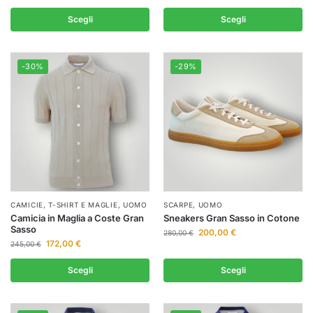
Scegli
Scegli
-30%
-29%
CAMICIE
,
T-SHIRT E MAGLIE
,
UOMO
SCARPE
,
UOMO
Camicia in Maglia a Coste Gran
Sneakers Gran Sasso in Cotone
Sasso
200,00
€
280,00
€
172,00
€
245,00
€
Scegli
Scegli