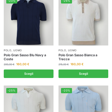
-20%
-26%
POLO
,
UOMO
POLO
,
UOMO
Polo Gran Sasso Blu Navy a
Polo Gran Sasso Bianca a
Coste
Trecce
160,00
€
160,00
€
200,00
€
215,00
€
Scegli
Scegli
-25%
-20%