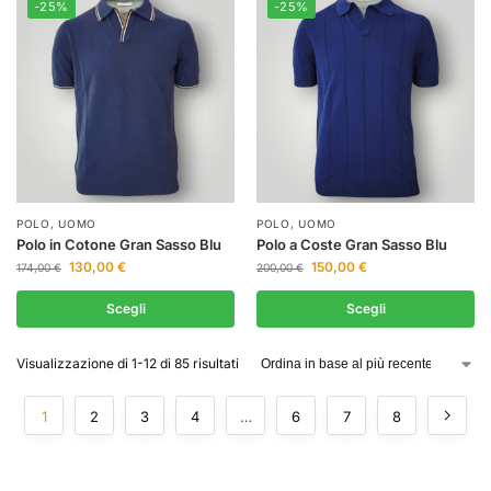
-25%
-25%
POLO
,
UOMO
POLO
,
UOMO
Polo in Cotone Gran Sasso Blu
Polo a Coste Gran Sasso Blu
130,00
€
150,00
€
174,00
€
200,00
€
Scegli
Scegli
Visualizzazione di 1-12 di 85 risultati
1
2
3
4
…
6
7
8