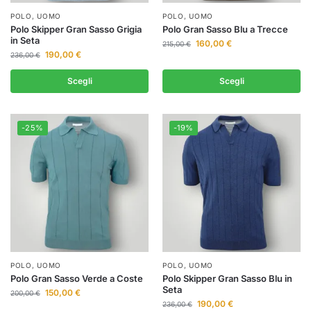
POLO
,
UOMO
POLO
,
UOMO
Polo Skipper Gran Sasso Grigia
Polo Gran Sasso Blu a Trecce
in Seta
160,00
€
215,00
€
190,00
€
236,00
€
Scegli
Scegli
-25%
-19%
POLO
,
UOMO
POLO
,
UOMO
Polo Gran Sasso Verde a Coste
Polo Skipper Gran Sasso Blu in
Seta
150,00
€
200,00
€
190,00
€
236,00
€