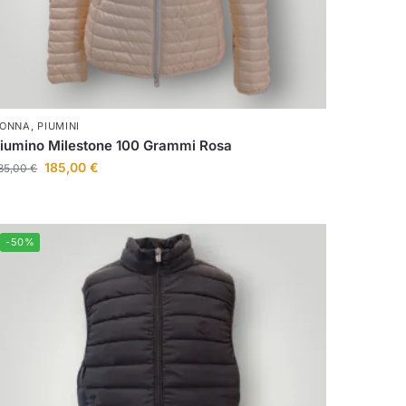
ONNA
,
PIUMINI
iumino Milestone 100 Grammi Rosa
185,00
€
85,00
€
-50%