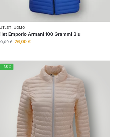
UTLET
,
UOMO
ilet Emporio Armani 100 Grammi Blu
76,00
€
90,00
€
-35%