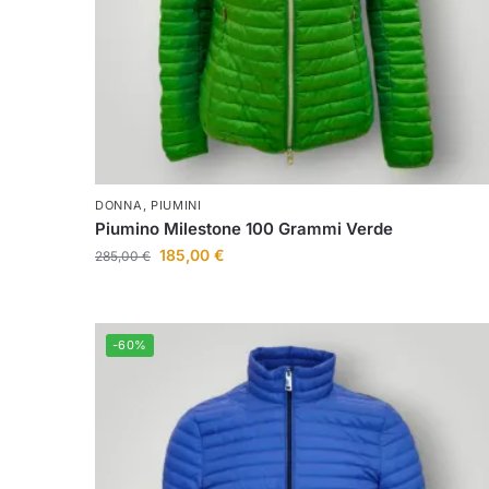
DONNA
,
PIUMINI
Piumino Milestone 100 Grammi Verde
185,00
€
285,00
€
-60%