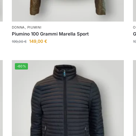
DONNA
,
PIUMINI
O
Piumino 100 Grammi Marella Sport
G
149,00
€
199,00
€
1
-60%