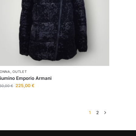
ONNA
,
OUTLET
iumino Emporio Armani
225,00
€
50,00
€
1
2