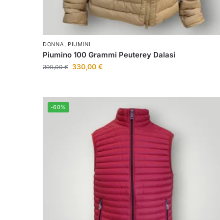
DONNA
,
PIUMINI
Piumino 100 Grammi Peuterey Dalasi
330,00
€
390,00
€
-60%