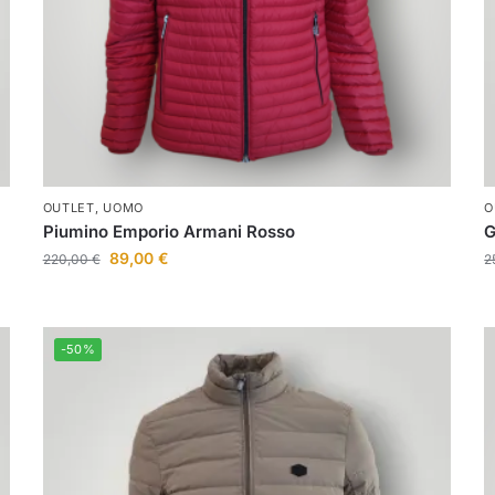
OUTLET
,
UOMO
O
Piumino Emporio Armani Rosso
G
89,00
€
220,00
€
2
-50%