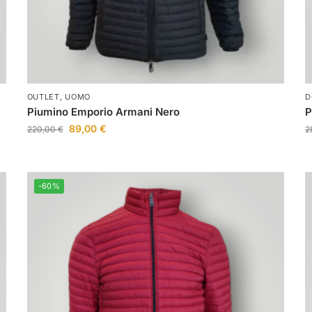
OUTLET
,
UOMO
D
Piumino Emporio Armani Nero
P
89,00
€
220,00
€
2
-60%