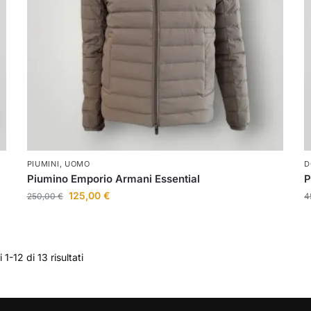
PIUMINI
,
UOMO
D
Piumino Emporio Armani Essential
P
125,00
€
250,00
€
4
1-12 di 13 risultati