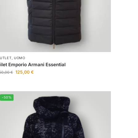
UTLET
,
UOMO
ilet Emporio Armani Essential
125,00
€
50,00
€
-50%