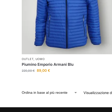
OUTLET
,
UOMO
Piumino Emporio Armani Blu
89,00
€
220,00
€
Visualizzazione di 