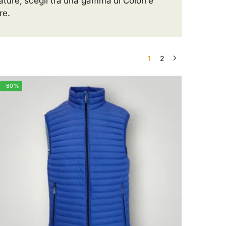
ature, scegli tra una gamma di Colori e
re.
1
2
-60%