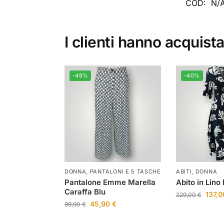
COD:
N/
I clienti hanno acquist
-49%
-40%
DONNA
,
PANTALONI E 5 TASCHE
ABITI
,
DONNA
Pantalone Emme Marella
Abito in Lino
Caraffa Blu
137,
229,00
€
45,90
€
89,90
€