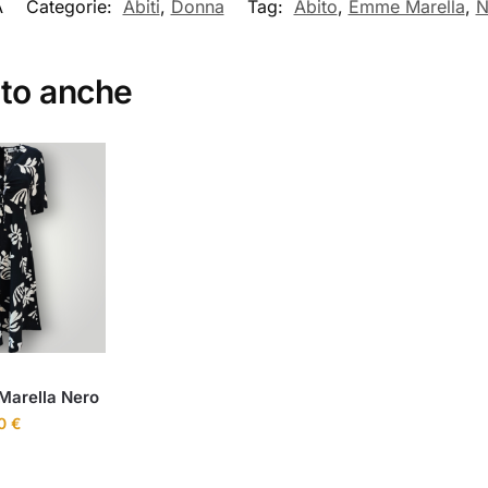
A
Categorie:
Abiti
,
Donna
Tag:
Abito
,
Emme Marella
,
N
ato anche
 Marella Nero
00
€