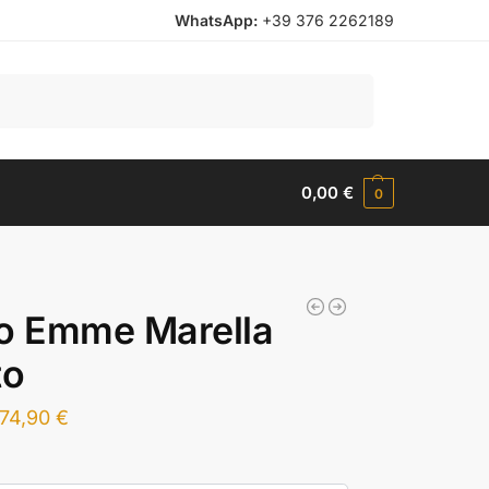
WhatsApp:
+39 376 2262189
Cerca
0,00
€
0
o Emme Marella
to
74,90
€