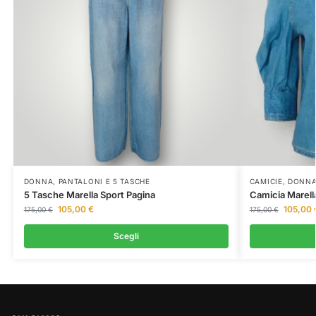
DONNA
,
PANTALONI E 5 TASCHE
CAMICIE
,
DONN
5 Tasche Marella Sport Pagina
Camicia Marell
105,00
€
105,00
175,00
€
175,00
€
Scegli