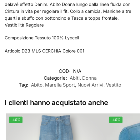
délavé effetto Denim. Abito Donna lungo dalla linea fluida con
Cintura in vita per regolare il fit. Collo a camicia, Maniche a tre
quarti a sbuffo con bottoncino e Tasca a toppa frontale.
Vestibilità Regolare
Composizione Tessuto 100% Lyocell
Articolo D23 MLS CERCHIA Colore 001
COD:
N/A
Categorie:
Abiti
,
Donna
Tag:
Abito
,
Marella Sport
,
Nuovi Arrivi
,
Vestito
I clienti hanno acquistato anche
-40%
-40%