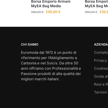
Borsa Emporio Armani
Borsa Empor
MyEA Bag Media
MyEA Bag Me
230,00
€
230,
290,00
€
290,00
€
CHI SIAMO
AZIENDA
Euromoda dal 1972 è un punto di
Contatta
riferimento per l’Abbigliamento a
Privacy 
Carbonia e nel Sulcis. Da oltre 50
anni offriamo con Professionalità e
Cookies
Passione prodotti di alta qualità dei
Guida al
migliori marchi italiani.
Resi e 
Termini