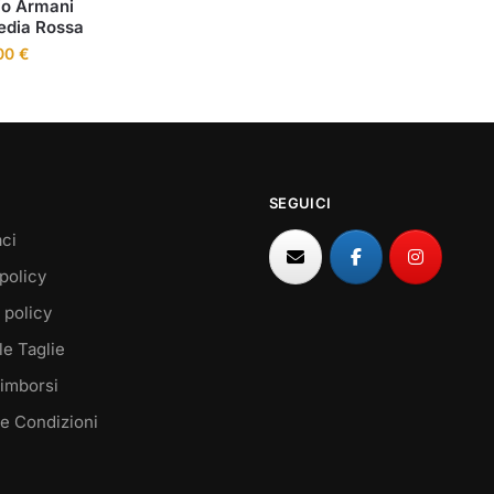
io Armani
dia Rossa
00
€
SEGUICI
ci
policy
 policy
le Taglie
Rimborsi
 e Condizioni