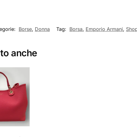
egorie:
Borse
,
Donna
Tag:
Borsa
,
Emporio Armani
,
Sho
ato anche