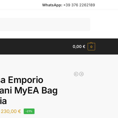
WhatsApp:
+39 376 2262189
Cerca
0,00
€
0
sa Emporio
ani MyEA Bag
ia
230,00
€
-21%