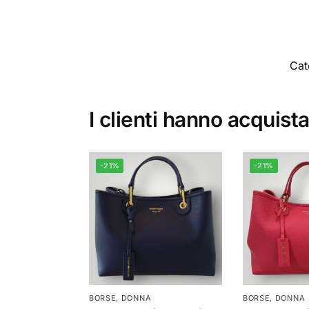
Cat
I clienti hanno acquist
-21%
-21%
BORSE
,
DONNA
BORSE
,
DONNA