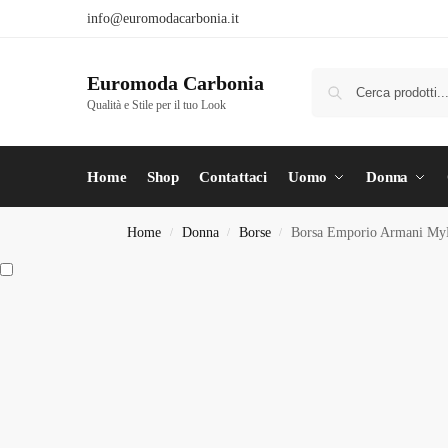
info@euromodacarbonia.it
Euromoda Carbonia
Qualità e Stile per il tuo Look
Home
Shop
Contattaci
Uomo
Donna
Home
Donna
Borse
Borsa Emporio Armani MyE
/
/
/