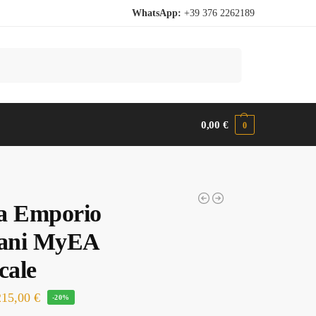
WhatsApp:
+39 376 2262189
Cerca
0,00
€
0
a Emporio
ani MyEA
cale
215,00
€
-20%