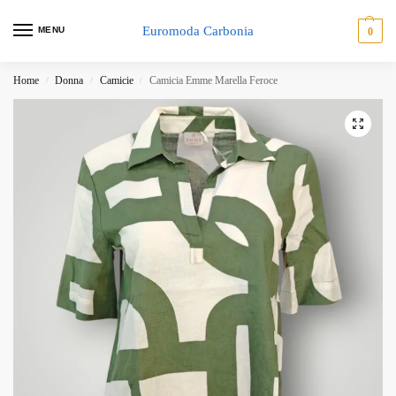
Euromoda Carbonia
MENU
0
Home
Donna
Camicie
Camicia Emme Marella Feroce
/
/
/