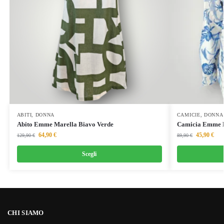
ABITI
,
DONNA
CAMICIE
,
DONNA
Abito Emme Marella Biavo Verde
Camicia Emme M
64,90
€
45,90
€
129,90
€
89,90
€
Scegli
CHI SIAMO