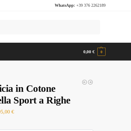
WhatsApp:
+39 376 2262189
Cerca
0,00
€
0
cia in Cotone
lla Sport a Righe
95,00
€