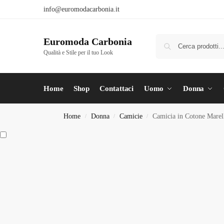
info@euromodacarbonia.it
Euromoda Carbonia
Qualità e Stile per il tuo Look
Home
Shop
Contattaci
Uomo
Donna
Home
Donna
Camicie
Camicia in Cotone Marel
/
/
/