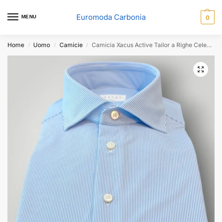
Euromoda Carbonia
MENU
0
Home
Uomo
Camicie
Camicia Xacus Active Tailor a Righe Celeste
/
/
/