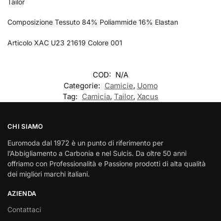
Tailor
Composizione Tessuto 84% Poliammide 16% Elastan
Articolo XAC U23 21619 Colore 001
COD:
N/A
Categorie:
Camicie
,
Uomo
Tag:
Camicia
,
Tailor
,
Xacus
CHI SIAMO
Euromoda dal 1972 è un punto di riferimento per
l’Abbigliamento a Carbonia e nel Sulcis. Da oltre 50 anni
offriamo con Professionalità e Passione prodotti di alta qualità
dei migliori marchi italiani.
AZIENDA
Contattaci