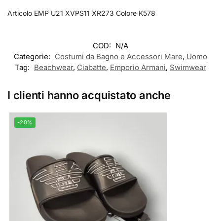
Articolo EMP U21 XVPS11 XR273 Colore K578
COD:
N/A
Categorie:
Costumi da Bagno e Accessori Mare
,
Uomo
Tag:
Beachwear
,
Ciabatte
,
Emporio Armani
,
Swimwear
I clienti hanno acquistato anche
-20%