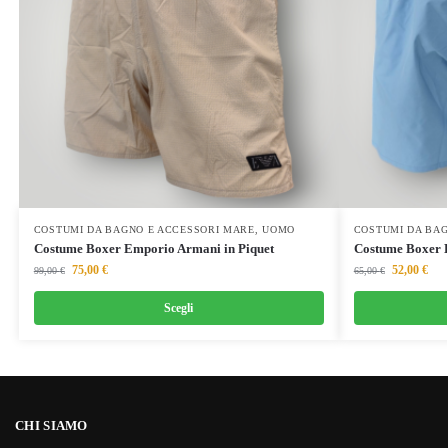
COSTUMI DA BAGNO E ACCESSORI MARE
,
UOMO
COSTUMI DA BAG
Costume Boxer Emporio Armani in Piquet
Costume Boxer 
75,00
€
52,00
€
99,00
€
65,00
€
Scegli
CHI SIAMO