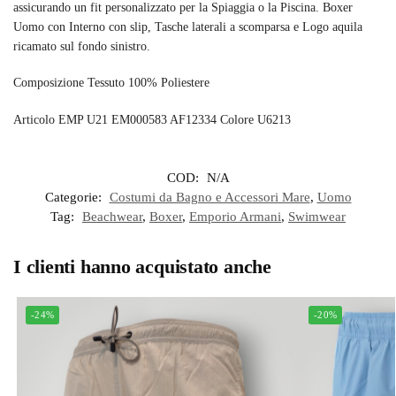
assicurando un fit personalizzato per la Spiaggia o la Piscina. Boxer
Uomo con Interno con slip,
Tasche laterali a scomparsa e Logo aquila
ricamato sul fondo sinistro.
Composizione Tessuto 100% Poliestere
Articolo EMP U21 EM000583 AF12334 Colore U6213
COD:
N/A
Categorie:
Costumi da Bagno e Accessori Mare
,
Uomo
Tag:
Beachwear
,
Boxer
,
Emporio Armani
,
Swimwear
I clienti hanno acquistato anche
-24%
-20%