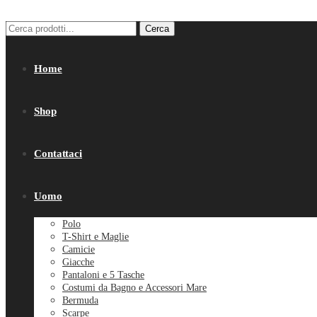
Cerca:
Cerca
Home
Shop
Contattaci
Uomo
Polo
T-Shirt e Maglie
Camicie
Giacche
Pantaloni e 5 Tasche
Costumi da Bagno e Accessori Mare
Bermuda
Scarpe