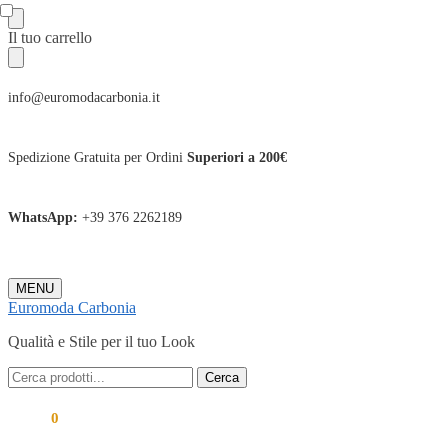
Skip
Skip
Il tuo carrello
to
to
navigation
content
info@euromodacarbonia.it
Spedizione Gratuita per Ordini
Superiori a 200€
WhatsApp:
+39 376 2262189
MENU
Euromoda Carbonia
Qualità e Stile per il tuo Look
Cerca:
Cerca
0,00
€
0