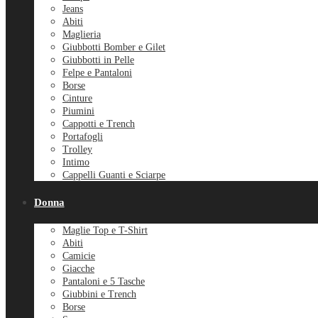
Jeans
Abiti
Maglieria
Giubbotti Bomber e Gilet
Giubbotti in Pelle
Felpe e Pantaloni
Borse
Cinture
Piumini
Cappotti e Trench
Portafogli
Trolley
Intimo
Cappelli Guanti e Sciarpe
Donna
Maglie Top e T-Shirt
Abiti
Camicie
Giacche
Pantaloni e 5 Tasche
Giubbini e Trench
Borse