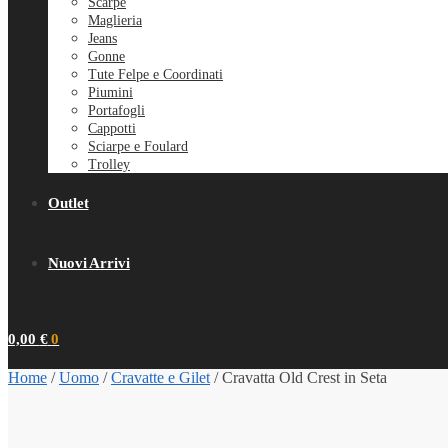
Scarpe
Maglieria
Jeans
Gonne
Tute Felpe e Coordinati
Piumini
Portafogli
Cappotti
Sciarpe e Foulard
Trolley
Outlet
Nuovi Arrivi
0,00
€
0
Home
/
Uomo
/
Cravatte e Gilet
/
Cravatta Old Crest in Seta