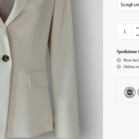
Spedizione 
Reso faci
Ordina en