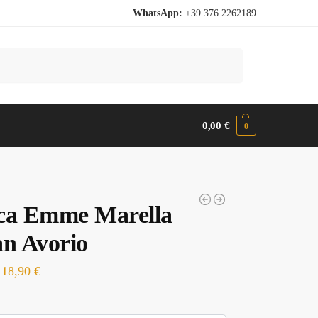
WhatsApp:
+39 376 2262189
Cerca
0,00
€
0
ca Emme Marella
an Avorio
118,90
€