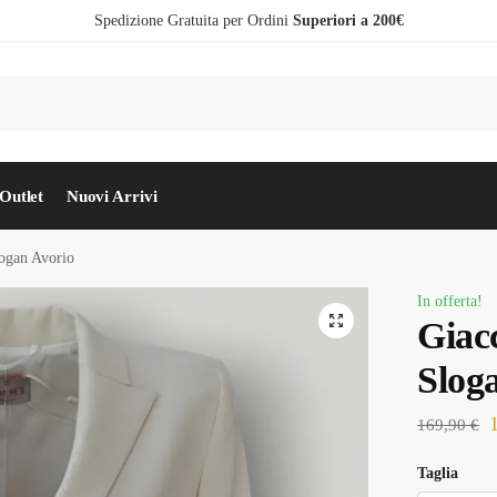
Spedizione Gratuita per Ordini
Superiori a 200€
Outlet
Nuovi Arrivi
ogan Avorio
In offerta!
Giac
Slog
169,90
€
Taglia