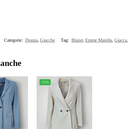
Categorie:
Donna
,
Giacche
Tag:
Blazer
,
Emme Marella
,
Giacca
o anche
-31%