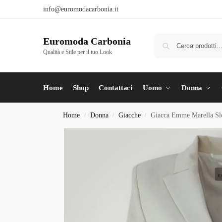
info@euromodacarbonia.it
Euromoda Carbonia
Qualità e Stile per il tuo Look
Home
Shop
Contattaci
Uomo
Donna
Home
Donna
Giacche
Giacca Emme Marella Sl
/
/
/