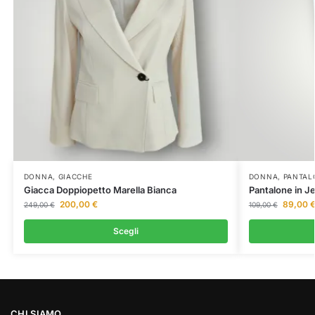
DONNA
,
GIACCHE
DONNA
,
PANTAL
Giacca Doppiopetto Marella Bianca
Pantalone in J
200,00
€
89,00
249,00
€
109,00
€
Scegli
CHI SIAMO