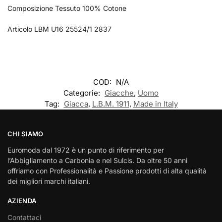
Composizione Tessuto 100% Cotone
Articolo LBM U16 25524/1 2837
COD:
N/A
Categorie:
Giacche
,
Uomo
Tag:
Giacca
,
L.B.M. 1911
,
Made in Italy
CHI SIAMO
Euromoda dal 1972 è un punto di riferimento per
l’Abbigliamento a Carbonia e nel Sulcis. Da oltre 50 anni
offriamo con Professionalità e Passione prodotti di alta qualità
dei migliori marchi italiani.
AZIENDA
Contattaci