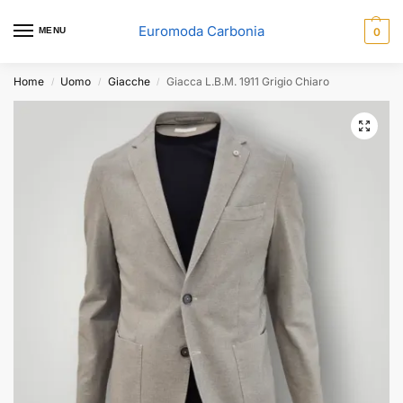
Euromoda Carbonia
MENU
0
Home
Uomo
Giacche
Giacca L.B.M. 1911 Grigio Chiaro
/
/
/