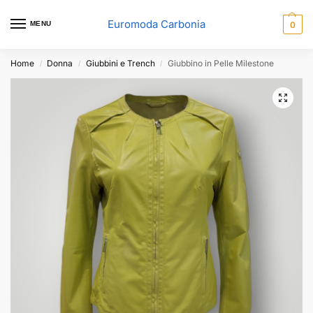
Euromoda Carbonia
MENU
0
Home
Donna
Giubbini e Trench
Giubbino in Pelle Milestone
/
/
/