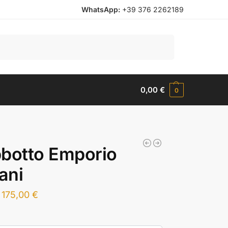
WhatsApp:
+39 376 2262189
Cerca
0,00
€
0
botto Emporio
ani
175,00
€