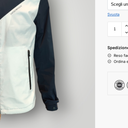
Svuota
Spedizione
Reso fac
Ordina e