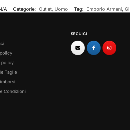
N/A
Categorie:
Outlet
,
Uomo
Tag:
Emporio Armani
,
Gi
SEGUICI
ci
policy
 policy
le Taglie
Rimborsi
 e Condizioni