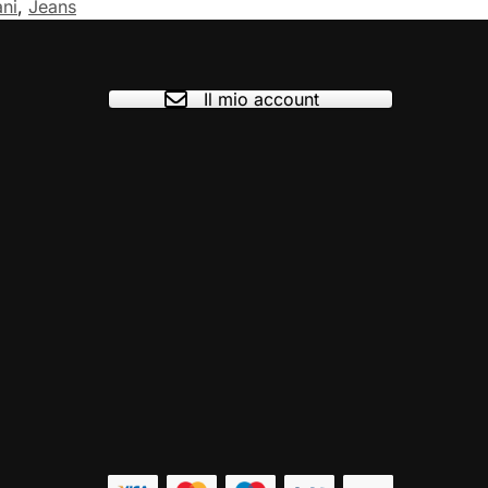
ni
,
Jeans
Il mio account