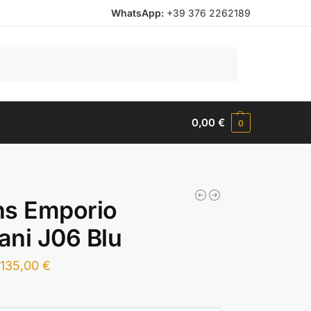
WhatsApp:
+39 376 2262189
Cerca
0,00
€
0
ns Emporio
ni J06 Blu
135,00
€