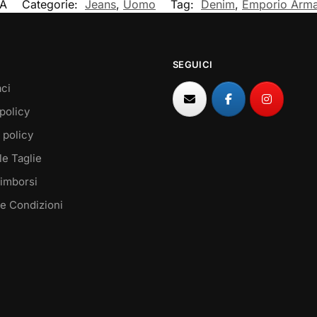
/A
Categorie:
Jeans
,
Uomo
Tag:
Denim
,
Emporio Arma
SEGUICI
ci
policy
 policy
le Taglie
Rimborsi
 e Condizioni