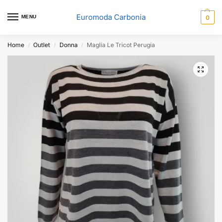
Euromoda Carbonia
MENU
0
Home
Outlet
Donna
Maglia Le Tricot Perugia
/
/
/