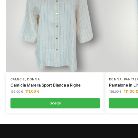
CAMICIE
,
DONNA
DONNA
,
PANTAL
Camicia Marella Sport Bianca a Righe
Pantalone in Li
111,00
€
111,00
€
159,00
€
159,00
€
Scegli