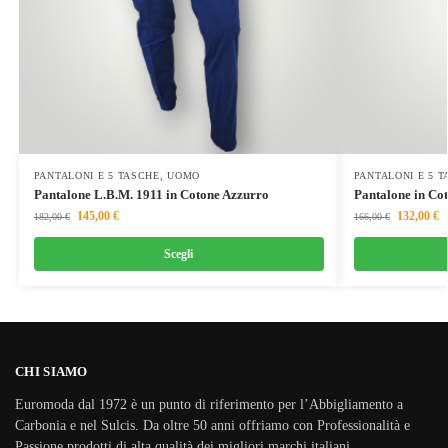
PANTALONI E 5 TASCHE
,
UOMO
PANTALONI E 5 
Pantalone L.B.M. 1911 in Cotone Azzurro
Pantalone in Co
145,00
€
132,00
€
182,00
€
166,00
€
Scegli
CHI SIAMO
Euromoda dal 1972 è un punto di riferimento per l’Abbigliamento a
Carbonia e nel Sulcis. Da oltre 50 anni offriamo con Professionalità e
Passione prodotti di alta qualità dei migliori marchi italiani.