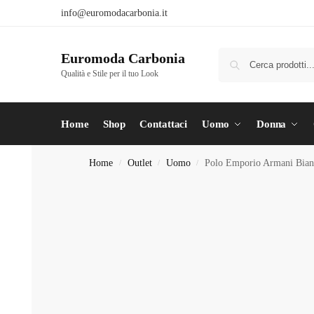
info@euromodacarbonia.it
Euromoda Carbonia
Qualità e Stile per il tuo Look
Home
Shop
Contattaci
Uomo
Donna
Home
Outlet
Uomo
Polo Emporio Armani Bian
/
/
/