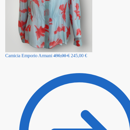
Camicia Emporio Armani
490,00
€
245,00
€