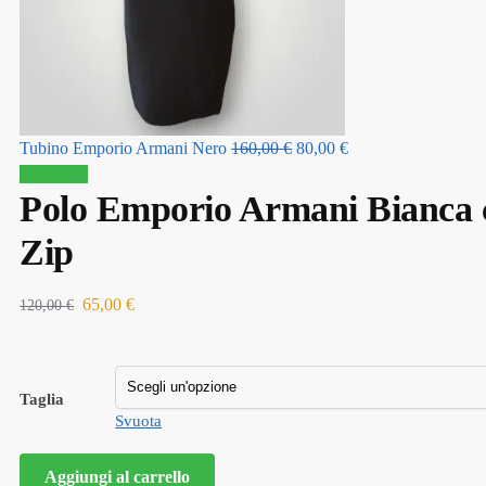
Tubino Emporio Armani Nero
160,00
€
80,00
€
In offerta!
Polo Emporio Armani Bianca 
Zip
65,00
€
120,00
€
Taglia
Svuota
Aggiungi al carrello