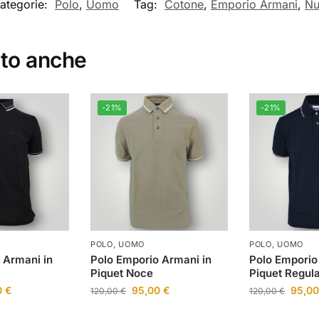
ategorie:
Polo
,
Uomo
Tag:
Cotone
,
Emporio Armani
,
Nu
ato anche
-21%
-21%
POLO
,
UOMO
POLO
,
UOMO
 Armani in
Polo Emporio Armani in
Polo Emporio
Piquet Noce
Piquet Regula
0
€
95,00
€
95,0
120,00
€
120,00
€