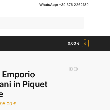
WhatsApp:
+39 376 2262189
Cerca
0,00
€
0
 Emporio
ni in Piquet
e
95,00
€