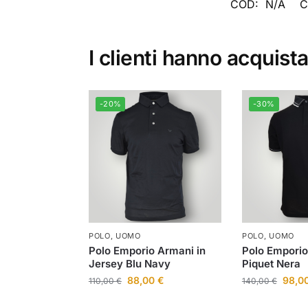
COD:
N/A
C
I clienti hanno acquist
-20%
-30%
POLO
,
UOMO
POLO
,
UOMO
Polo Emporio Armani in
Polo Emporio
Jersey Blu Navy
Piquet Nera
88,00
€
98,0
110,00
€
140,00
€