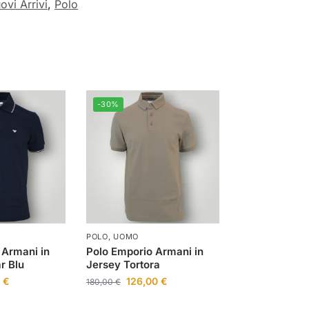
ovi Arrivi
,
Polo
-30%
POLO
,
UOMO
 Armani in
Polo Emporio Armani in
r Blu
Jersey Tortora
0
€
126,00
€
180,00
€