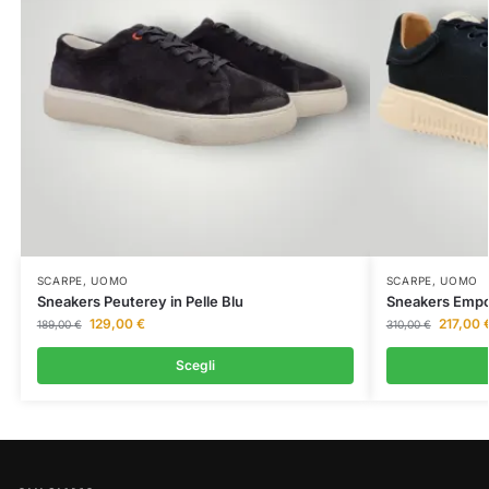
SCARPE
,
UOMO
SCARPE
,
UOMO
Sneakers Peuterey in Pelle Blu
Sneakers Empo
129,00
€
217,00
189,00
€
310,00
€
Scegli