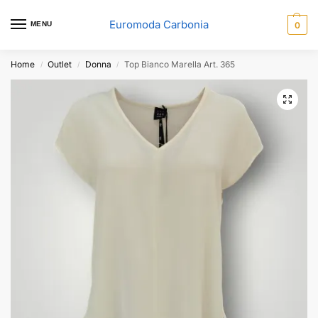
Euromoda Carbonia
MENU
0
Home
Outlet
Donna
Top Bianco Marella Art. 365
/
/
/