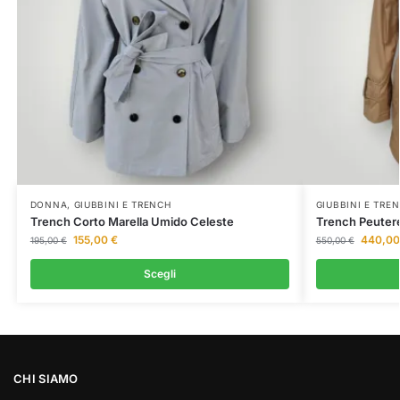
DONNA
,
GIUBBINI E TRENCH
GIUBBINI E TRE
Trench Corto Marella Umido Celeste
Trench Peuter
155,00
€
440,0
195,00
€
550,00
€
Scegli
CHI SIAMO