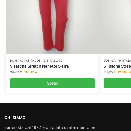
DONNA
,
PANTALONI E 5 TASCHE
DONNA
,
PANTAL
5 Tasche Stretch Nenette Sierra
5 Tasche Stretc
111,00
€
127,00
159,00
€
159,00
€
Scegli
CHI SIAMO
Euromoda dal 1972 è un punto di riferimento per