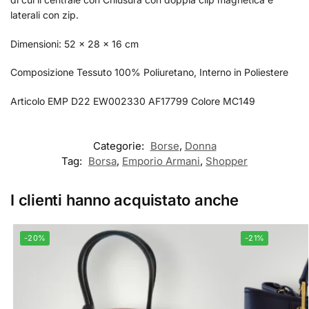
laterali con zip.
Dimensioni: 52 x 28 x 16 cm
Composizione Tessuto 100% Poliuretano, Interno in Poliestere
Articolo EMP D22 EW002330 AF17799 Colore MC149
Categorie:
Borse
,
Donna
Tag:
Borsa
,
Emporio Armani
,
Shopper
I clienti hanno acquistato anche
-20%
-21%