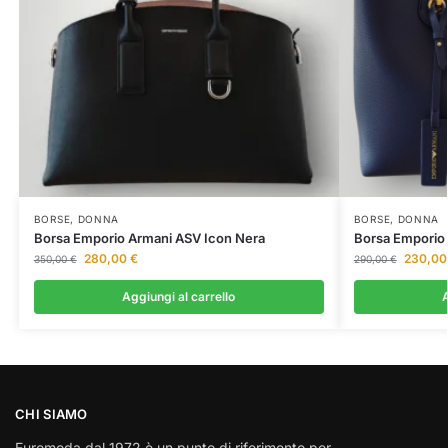
BORSE
,
DONNA
BORSE
,
DONNA
Borsa Emporio Armani ASV Icon Nera
Borsa Emporio
280,00
€
230,0
350,00
€
290,00
€
Aggiungi al carrello
A
CHI SIAMO
Euromoda dal 1972 è un punto di riferimento per