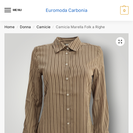
Euromoda Carbonia
MENU
0
Home
Donna
Camicie
Camicia Marella Folk a Righe
/
/
/