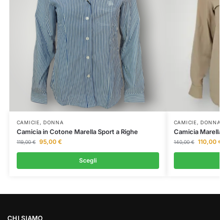
CAMICIE
,
DONNA
CAMICIE
,
DONN
Camicia in Cotone Marella Sport a Righe
Camicia Marell
95,00
€
110,00
119,00
€
140,00
€
Scegli
CHI SIAMO