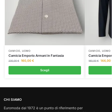
CAMICIE
,
UOMO
CAMICIE
,
UOMO
Camicia Emporio Armani in Fantasia
Camicia Empor
160,00
€
144,00
230,00
€
180,00
€
Scegli
CHI SIAMO
Euromoda dal 1972 è un punto di riferimento per