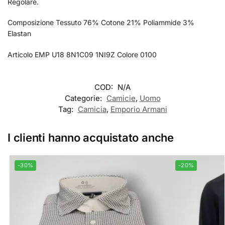
Regolare.
Composizione Tessuto 76% Cotone 21% Poliammide 3%
Elastan
Articolo EMP U18 8N1C09 1NI9Z Colore 0100
COD:
N/A
Categorie:
Camicie
,
Uomo
Tag:
Camicia
,
Emporio Armani
I clienti hanno acquistato anche
-30%
-20%