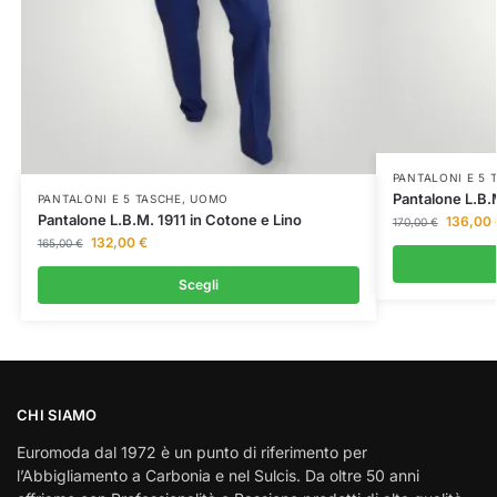
PANTALONI E 5 
Pantalone L.B.
PANTALONI E 5 TASCHE
,
UOMO
Pantalone L.B.M. 1911 in Cotone e Lino
136,00
170,00
€
132,00
€
165,00
€
Scegli
CHI SIAMO
Euromoda dal 1972 è un punto di riferimento per
l’Abbigliamento a Carbonia e nel Sulcis. Da oltre 50 anni