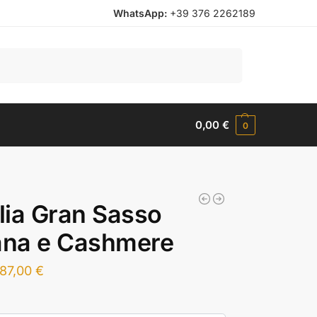
WhatsApp:
+39 376 2262189
Cerca
0,00
€
0
ia Gran Sasso
ana e Cashmere
87,00
€