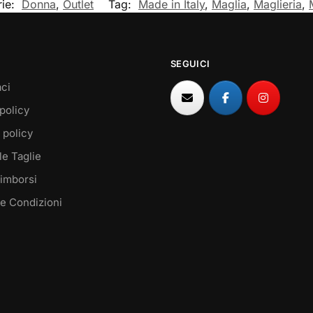
rie:
Donna
,
Outlet
Tag:
Made in Italy
,
Maglia
,
Maglieria
,
SEGUICI
ci
policy
 policy
le Taglie
Rimborsi
 e Condizioni