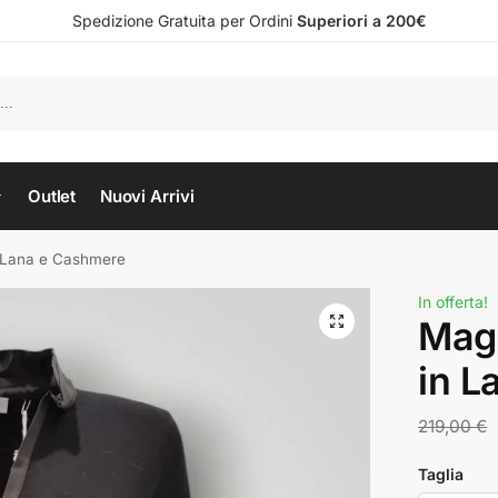
Spedizione Gratuita per Ordini
Superiori a 200€
Outlet
Nuovi Arrivi
n Lana e Cashmere
In offerta!
Magl
in L
219,00
€
Taglia