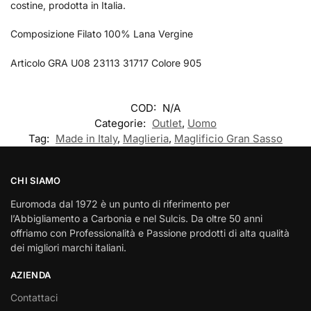
costine, prodotta in Italia.
Composizione Filato 100% Lana Vergine
Articolo GRA U08 23113 31717 Colore 905
COD:
N/A
Categorie:
Outlet
,
Uomo
Tag:
Made in Italy
,
Maglieria
,
Maglificio Gran Sasso
CHI SIAMO
Euromoda dal 1972 è un punto di riferimento per
l’Abbigliamento a Carbonia e nel Sulcis. Da oltre 50 anni
offriamo con Professionalità e Passione prodotti di alta qualità
dei migliori marchi italiani.
AZIENDA
Contattaci