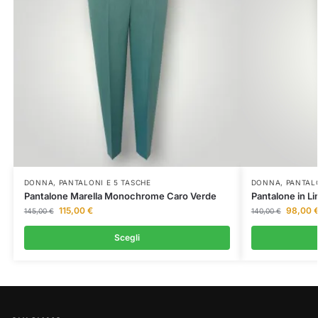
DONNA
,
PANTALONI E 5 TASCHE
DONNA
,
PANTAL
Pantalone Marella Monochrome Caro Verde
Pantalone in Li
115,00
€
98,00
145,00
€
140,00
€
Scegli