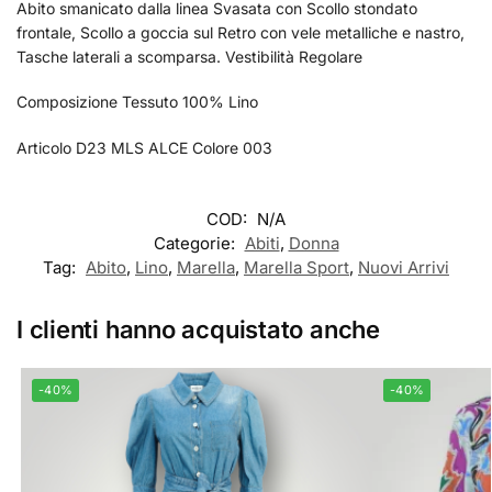
Abito smanicato dalla linea Svasata con Scollo stondato
frontale, Scollo a goccia sul Retro con vele metalliche e nastro,
Tasche laterali a scomparsa. Vestibilità Regolare
Composizione Tessuto 100% Lino
Articolo D23 MLS ALCE Colore 003
COD:
N/A
Categorie:
Abiti
,
Donna
Tag:
Abito
,
Lino
,
Marella
,
Marella Sport
,
Nuovi Arrivi
I clienti hanno acquistato anche
-40%
-40%