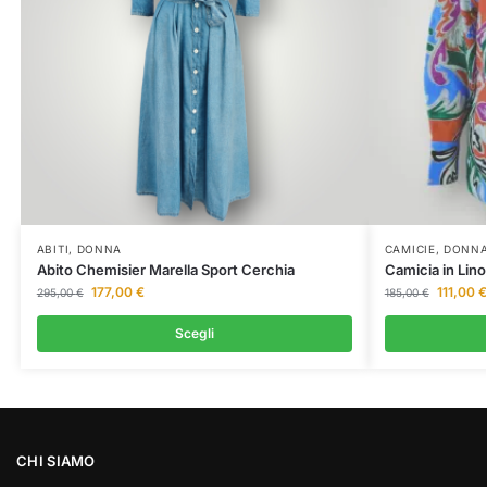
ABITI
,
DONNA
CAMICIE
,
DONN
Abito Chemisier Marella Sport Cerchia
Camicia in Lino
177,00
€
111,00
€
295,00
€
185,00
€
Scegli
CHI SIAMO